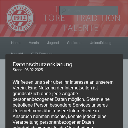
Zum
Inhalt
Such
wechseln
SV Bommersheim 1912
Hauptmenü
Home
Verein
Jugend
Senioren
Unterstützung
Kontakt
SVB Fanshop
Datenschutzerklärung
Bilder-
Stand: 06.02.2025
Weiter →
Navigation
Wir freuen uns sehr über Ihr Interesse an unserem
Verein. Eine Nutzung der Internetseiten ist
grundsätzlich ohne jede Angabe
HEAV-SVB03kl
personenbezogener Daten möglich. Sofern eine
betroffene Person besondere Services unseres
Veröffentlicht
26. November 2014
am
800 × 520
in
Nikolaus
Unternehmens über unsere Internetseite in
verwechselt Kostüm und Termin…
Anspruch nehmen möchte, könnte jedoch eine
Verarbeitung personenbezogener Daten
erforderlich werden. Ist die Verarbeitung