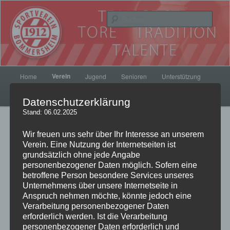
Zum
Inhalt
Such
wechseln
SV Bommersheim 1912
Hauptmenü
Verein
Home
Jugend
Senioren
Unterstützung
Kontakt
SVB Fanshop
Datenschutzerklärung
Stand: 06.02.2025
Wir freuen uns sehr über Ihr Interesse an unserem
Verein. Eine Nutzung der Internetseiten ist
Geschützt: Intern
grundsätzlich ohne jede Angabe
personenbezogener Daten möglich. Sofern eine
betroffene Person besondere Services unseres
Unternehmens über unsere Internetseite in
Dieser Inhalt ist passwortgeschützt. Bitte gib unten das Passwort
Anspruch nehmen möchte, könnte jedoch eine
ein, um ihn anzeigen zu können.
Verarbeitung personenbezogener Daten
erforderlich werden. Ist die Verarbeitung
personenbezogener Daten erforderlich und