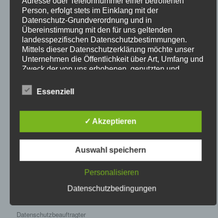
Adresse oder Telefonnummer einer betroffenen
Person, erfolgt stets im Einklang mit der
1. Kassiererin
Datenschutz-Grundverordnung und in
Übereinstimmung mit den für uns geltenden
Julia Wolf
landesspezifischen Datenschutzbestimmungen.
Mittels dieser Datenschutzerklärung möchte unser
2. Kassierer
Unternehmen die Öffentlichkeit über Art, Umfang und
Bernd Mag
Zweck der von uns erhobenen, genutzten und
verarbeiteten personenbezogenen Daten
1.Schriftführer
informieren. Ferner werden betroffene Personen
Klaus Hallert
Essenziell
mittels dieser Datenschutzerklärung über die ihnen
zustehenden Rechte aufgeklärt.
2. Schriftführer
✓ Akzeptieren
Jürgen Hallert
Wir haben als für die Verarbeitung Verantwortlicher
zahlreiche technische und organisatorische
Jugendleiter
Maßnahmen umgesetzt, um einen möglichst
Auswahl speichern
Luis Tomillo
lückenlosen Schutz der über diese Internetseite
verarbeiteten personenbezogenen Daten
Personalisieren
Spielausschussvorsitzender
sicherzustellen. Dennoch können Internetbasierte
Florian Streidl
Datenübertragungen grundsätzlich
Datenschutzbedingungen
Kontakt:
sa@sv-bommersheim.de
Sicherheitslücken aufweisen, sodass ein absoluter
Schutz nicht gewährleistet werden kann. Aus diesem
Datenschutzbeauftragter
Grund steht es jeder betroffenen Person frei,