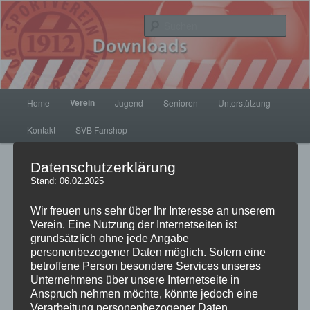
Zum
Inhalt
Such
wechseln
SV Bommersheim 1912
Hauptmenü
Verein
Home
Jugend
Senioren
Unterstützung
Kontakt
SVB Fanshop
Datenschutzerklärung
Stand: 06.02.2025
Downloads
Wir freuen uns sehr über Ihr Interesse an unserem
Verein. Eine Nutzung der Internetseiten ist
grundsätzlich ohne jede Angabe
Formulare
personenbezogener Daten möglich. Sofern eine
betroffene Person besondere Services unseres
SVB_Anmeldeformular
Unternehmens über unsere Internetseite in
Anspruch nehmen möchte, könnte jedoch eine
SVB Anmeldeformular Jugendspieler
Verarbeitung personenbezogener Daten