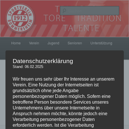
Zum
Inhalt
Such
wechseln
SV Bommersheim 1912
Hauptmenü
Home
Verein
Jugend
Senioren
Unterstützung
Kontakt
SVB Fanshop
Datenschutzerklärung
Stand: 06.02.2025
Bilder-
Weiter →
Navigation
Wir freuen uns sehr über Ihr Interesse an unserem
Verein. Eine Nutzung der Internetseiten ist
grundsätzlich ohne jede Angabe
IMG-20141112-WA0002
personenbezogener Daten möglich. Sofern eine
betroffene Person besondere Services unseres
Unternehmens über unsere Internetseite in
Veröffentlicht
13. November 2014
am
1280 × 720
in
SVB ganz weit
Anspruch nehmen möchte, könnte jedoch eine
oben!
Verarbeitung personenbezogener Daten
erforderlich werden. Ist die Verarbeitung