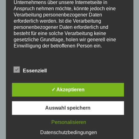
Unternehmens über unsere Internetseite in
Anspruch nehmen möchte, könnte jedoch eine
Verarbeitung personenbezogener Daten
erforderlich werden. Ist die Verarbeitung
personenbezogener Daten erforderlich und
besteht für eine solche Verarbeitung keine
gesetzliche Grundlage, holen wir generell eine
Einwilligung der betroffenen Person ein.
Die Verarbeitung personenbezogener Daten,
beispielsweise des Namens, der Anschrift, E-Mail-
Essenziell
Adresse oder Telefonnummer einer betroffenen
Person, erfolgt stets im Einklang mit der
Datenschutz-Grundverordnung und in
✓ Akzeptieren
Übereinstimmung mit den für uns geltenden
landesspezifischen Datenschutzbestimmungen.
Mittels dieser Datenschutzerklärung möchte unser
Auswahl speichern
Unternehmen die Öffentlichkeit über Art, Umfang
und Zweck der von uns erhobenen, genutzten und
verarbeiteten personenbezogenen Daten
Personalisieren
informieren. Ferner werden betroffene Personen
Datenschutzbedingungen
mittels dieser Datenschutzerklärung über die ihnen