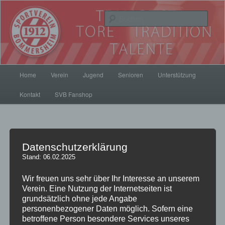
Zum
Inhalt
Such
wechseln
SV Bommersheim 1912
Hauptmenü
Home
Verein
Jugend
Senioren
Unterstützung
Kontakt
SVB Fanshop
Spielort
Datenschutzerklärung
Stand: 06.02.2025
Wir freuen uns sehr über Ihr Interesse an unserem
SV Bommersheim 1912 e.V.
Verein. Eine Nutzung der Internetseiten ist
Sportanlage: Im Himmrich
grundsätzlich ohne jede Angabe
61440 Oberursel
personenbezogener Daten möglich. Sofern eine
betroffene Person besondere Services unseres