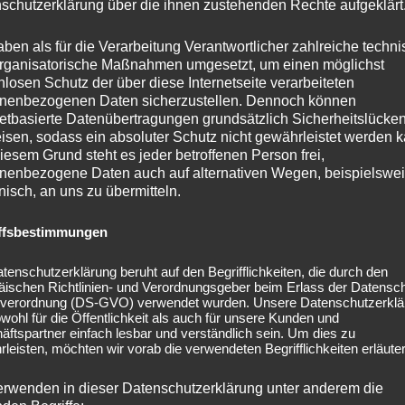
schutzerklärung über die ihnen zustehenden Rechte aufgeklärt
e angebotenen Newsletter beziehen möchten, benötigen
aben als für die Verarbeitung Verantwortlicher zahlreiche techn
esse sowie Informationen, welche uns die Überprüfung
rganisatorische Maßnahmen umgesetzt, um einen möglichst
nlosen Schutz der über diese Internetseite verarbeiteten
er der angegebenen E-Mail-Adresse sind und mit dem
nenbezogenen Daten sicherzustellen. Dennoch können
erstanden sind. Weitere Daten werden nicht erhoben.
netbasierte Datenübertragungen grundsätzlich Sicherheitslücke
schließlich für den Versand der angeforderten
isen, sodass ein absoluter Schutz nicht gewährleistet werden k
ht an Dritte weiter.
iesem Grund steht es jeder betroffenen Person frei,
nenbezogene Daten auch auf alternativen Wegen, beispielswe
onisch, an uns zu übermitteln.
Speicherung der Daten, der E-Mail-Adresse sowie deren
etters können Sie jederzeit widerrufen, etwa über den
ffsbestimmungen
.
tenschutzerklärung beruht auf den Begrifflichkeiten, die durch den
ie Nutzung von FacebookPlugins (Like-Button)
äischen Richtlinien- und Verordnungsgeber beim Erlass der Datensc
verordnung (DS-GVO) verwendet wurden. Unsere Datenschutzerklä
ins des sozialen Netzwerks Facebook, Anbieter Facebook
owohl für die Öffentlichkeit als auch für unsere Kunden und
ftspartner einfach lesbar und verständlich sein. Um dies zu
, California 94025, USA, integriert. Die FacebookPlugins
leisten, möchten wir vorab die verwendeten Begrifflichkeiten erläuter
Logo oder dem „Like-Button“ („Gefällt mir“) auf unserer
 Facebook-Plugins finden Sie hier:
erwenden in dieser Datenschutzerklärung unter anderem die
m/docs/plugins/
.