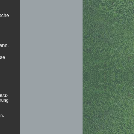
.
ische
n
ann.
ise
hutz-
rung
n.