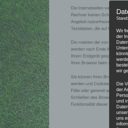
Die Internetseiten verwenden 
Dat
Rechner keinen Schaden an und
Stand
Angebot nutzerfreundlicher, ef
Textdateien, die auf Ihrem Rec
Wir f
der I
Die meisten der von uns verw
Daten
Unter
werden nach Ende Ihres Besuc
könnt
Ihrem Endgerät gespeichert, b
werde
Ihren Browser beim nächsten
beste
wir g
Sie können Ihren Browser so e
werden und Cookies nur im Ein
Die V
Fälle oder generell ausschlie
der A
Perso
Schließen des Browser aktivie
und i
Funktionalität dieser Website 
Daten
unser
uns e
infor