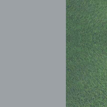
hang
der
, das
ener
endet