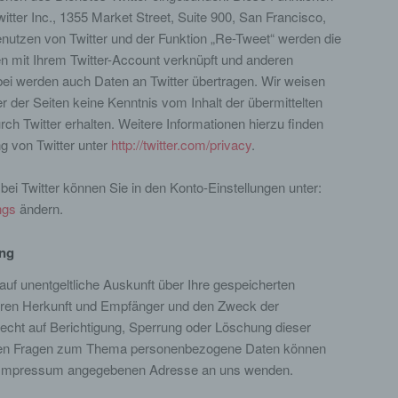
tter Inc., 1355 Market Street, Suite 900, San Francisco,
c) Verarbeitung
utzen von Twitter und der Funktion „Re-Tweet“ werden die
 mit Ihrem Twitter-Account verknüpft und anderen
Verarbeitung ist jeder mit oder ohne Hilfe automatisierter Verfahren
ausgeführte Vorgang oder jede solche Vorgangsreihe im Zusammen
ei werden auch Daten an Twitter übertragen. Wir weisen
mit personenbezogenen Daten wie das Erheben, das Erfassen, die
er der Seiten keine Kenntnis vom Inhalt der übermittelten
Organisation, das Ordnen, die Speicherung, die Anpassung oder
Veränderung, das Auslesen, das Abfragen, die Verwendung, die
h Twitter erhalten. Weitere Informationen hierzu finden
Offenlegung durch Übermittlung, Verbreitung oder eine andere Form 
g von Twitter unter
http://twitter.com/privacy
.
Bereitstellung, den Abgleich oder die Verknüpfung, die Einschränkung
Löschen oder die Vernichtung.
bei Twitter können Sie in den Konto-Einstellungen unter:
ngs
ändern.
d) Einschränkung der Verarbeitung
ung
Einschränkung der Verarbeitung ist die Markierung gespeicherter
personenbezogener Daten mit dem Ziel, ihre künftige Verarbeitung
auf unentgeltliche Auskunft über Ihre gespeicherten
einzuschränken.
ren Herkunft und Empfänger und den Zweck der
echt auf Berichtigung, Sperrung oder Löschung dieser
e) Profiling
eren Fragen zum Thema personenbezogene Daten können
 im Impressum angegebenen Adresse an uns wenden.
Profiling ist jede Art der automatisierten Verarbeitung personenbezog
Daten, die darin besteht, dass diese personenbezogenen Daten verw