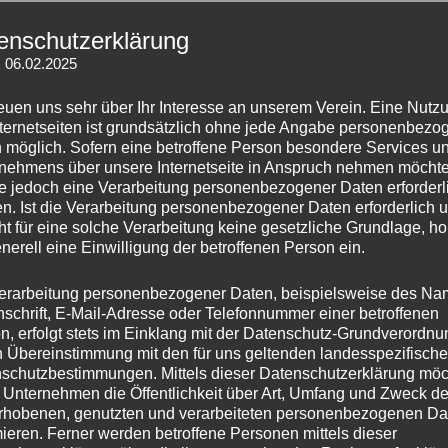
teilweise so genannte Cookies. Cookies richten auf Ihrem
enschutzerklärung
 enthalten keine Viren. Cookies dienen dazu, unser
: 06.02.2025
fektiver und sicherer zu machen. Cookies sind kleine
hner abgelegt werden und die Ihr Browser speichert.
reuen uns sehr über Ihr Interesse an unserem Verein. Eine Nutz
nternetseiten ist grundsätzlich ohne jede Angabe personenbezo
endeten Cookies sind so genannte „Session-Cookies“. Sie
 möglich. Sofern eine betroffene Person besondere Services u
nehmens über unsere Internetseite in Anspruch nehmen möchte
hs automatisch gelöscht. Andere Cookies bleiben auf
e jedoch eine Verarbeitung personenbezogener Daten erforderl
is Sie diese löschen. Diese Cookies ermöglichen es uns,
n. Ist die Verarbeitung personenbezogener Daten erforderlich 
 Besuch wiederzuerkennen.
ht für eine solche Verarbeitung keine gesetzliche Grundlage, ho
enerell eine Einwilligung der betroffenen Person ein.
instellen, dass Sie über das Setzen von Cookies informiert
zelfall erlauben, die Annahme von Cookies für bestimmte
erarbeitung personenbezogener Daten, beispielsweise des Na
ßen sowie das automatische Löschen der Cookies beim
nschrift, E-Mail-Adresse oder Telefonnummer einer betroffenen
n, erfolgt stets im Einklang mit der Datenschutz-Grundverordnu
ren. Bei der Deaktivierung von Cookies kann die
n Übereinstimmung mit den für uns geltenden landesspezifisch
eingeschränkt sein.
schutzbestimmungen. Mittels dieser Datenschutzerklärung mö
 Unternehmen die Öffentlichkeit über Art, Umfang und Zweck de
rhobenen, genutzten und verarbeiteten personenbezogenen Da
mieren. Ferner werden betroffene Personen mittels dieser