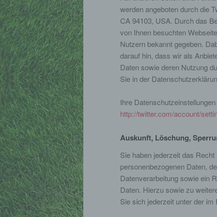
werden angeboten durch die Twi
CA 94103, USA. Durch das Ben
von Ihnen besuchten Webseiten
Nutzern bekannt gegeben. Dab
darauf hin, dass wir als Anbiet
Daten sowie deren Nutzung durc
Sie in der Datenschutzerklärun
Ihre Datenschutzeinstellungen 
http://twitter.com/account/setti
Auskunft, Löschung, Sperr
Sie haben jederzeit das Recht 
personenbezogenen Daten, de
Datenverarbeitung sowie ein R
Daten. Hierzu sowie zu weit
Sie sich jederzeit unter der