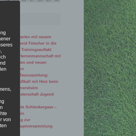
31
•
ung
Herren starten mit neuem
gener
Coach David Fetscher in die
nseres
Saison – Trainingsauftakt
,
unserer Herrenmannschaft mit
ich
vielen alten und neuen
und
Gesichtern
len
Aus der Taunuszeitung:
Jugendfußball mit Herz beim
SV Bommersheim
mens,
Stadtmeisterschaft Jugend
2026
ng
SVB meets Schlenkergass –
en
once again
chte
Einladung zur
r von
Jahreshauptversammlung
ten
2026