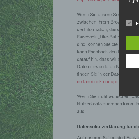
folge
Wenn Sie unsere Seiten besuch
zwischen Ihrem Browser und d
E
die Information, dass Sie mit
Facebook „Like-Button“ anklic
sind, können Sie die Inhalte u
kann Facebook den Besuch uns
darauf hin, dass wir als Anbiet
Daten sowie deren Nutzung dur
finden Sie in der Datenschutz
de.facebook.com/policy.php
.
Wenn Sie nicht wünschen, da
Nutzerkonto zuordnen kann, lo
aus.
Datenschutzerklärung für di
Auf unseren Seiten sind Funkt