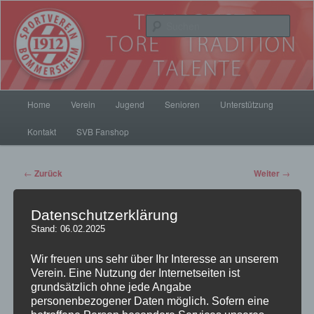
Zum
Inhalt
Such
wechseln
SV Bommersheim 1912
Hauptmenü
Home
Verein
Jugend
Senioren
Unterstützung
Kontakt
SVB Fanshop
Beitrags-
←
Zurück
Weiter
→
Navigation
Datenschutzerklärung
Stand: 06.02.2025
SVB Siegesserie hält!
Wir freuen uns sehr über Ihr Interesse an unserem
Veröffentlicht am
14. April 2014
von
pillepalle
Verein. Eine Nutzung der Internetseiten ist
grundsätzlich ohne jede Angabe
Trotz einiger verletzungs-, urlaubs- und berufsbedingter Ausfälle
personenbezogener Daten möglich. Sofern eine
hielt auch am Sonntag die Siegesserie der 1. Mannschaft an. Mit