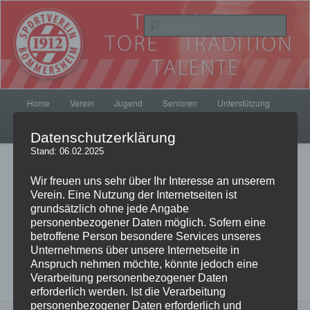
Zum
Inhalt
Such
wechseln
SV Bommersheim 1912
Hauptmenü
Home
Verein
Jugend
Senioren
Unterstützung
Kontakt
SVB Fanshop
Datenschutzerklärung
Stand: 06.02.2025
Bilder-
Weiter →
Wir freuen uns sehr über Ihr Interesse an unserem
Navigation
Verein. Eine Nutzung der Internetseiten ist
grundsätzlich ohne jede Angabe
personenbezogener Daten möglich. Sofern eine
SVB meets Brunnenkönigin
betroffene Person besondere Services unseres
Unternehmens über unsere Internetseite in
Anspruch nehmen möchte, könnte jedoch eine
Veröffentlicht
14. Dezember 2014
am
600 × 420
in
Rot, weiss wie
Verarbeitung personenbezogener Daten
Schnee – das ist der SVB!
erforderlich werden. Ist die Verarbeitung
personenbezogener Daten erforderlich und