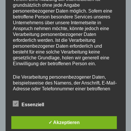
grundsätzlich ohne jede Angabe
Kassel war unsere Jugend eingeladen die Teams beim
personenbezogener Daten möglich. Sofern eine
Einlauf zu begleiten.
Ein tolles Erlebnis für unsere Jugend.
betroffene Person besondere Services unseres
Das Spiel wurde auch im Fernsehen live übertragen und
Unternehmens über unsere Internetseite in
unsere Kinder waren voll im Bilde. Vielen Dank an alle, die
Anspruch nehmen möchte, könnte jedoch eine
das möglich gemacht haben.
Verarbeitung personenbezogener Daten
erforderlich werden. Ist die Verarbeitung
personenbezogener Daten erforderlich und
besteht für eine solche Verarbeitung keine
gesetzliche Grundlage, holen wir generell eine
Einwilligung der betroffenen Person ein.
Die Verarbeitung personenbezogener Daten,
beispielsweise des Namens, der Anschrift, E-Mail-
Adresse oder Telefonnummer einer betroffenen
Person, erfolgt stets im Einklang mit der
Datenschutz-Grundverordnung und in
Essenziell
Übereinstimmung mit den für uns geltenden
landesspezifischen Datenschutzbestimmungen.
Die Trainer Georg Abt und Hans-Jürgen Köhl und die SVB Jugend
Mittels dieser Datenschutzerklärung möchte unser
✓ Akzeptieren
Unternehmen die Öffentlichkeit über Art, Umfang
und Zweck der von uns erhobenen, genutzten und