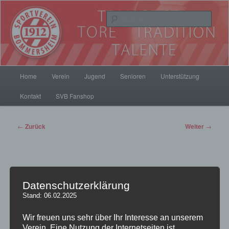
Zum
Inhalt
Such
wechseln
SV Bommersheim 1912
Hauptmenü
Home
Verein
Jugend
Senioren
Unterstützung
Kontakt
SVB Fanshop
Beitrags-
←
Zurück
Weiter
→
Navigation
SVB führt OFC zum 2:1 Sieg
Datenschutzerklärung
Stand: 06.02.2025
Veröffentlicht am
4. Dezember 2015
von
pillepalle
Wir freuen uns sehr über Ihr Interesse an unserem
In Hessen ist gerade Derbyzeit. Der SVB ist mittendrin dabei.
Verein. Eine Nutzung der Internetseiten ist
Im Hessenderby von Kickers Offenbach
gegen Hessen