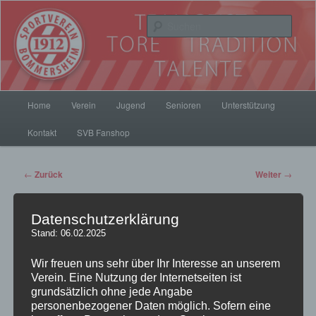
Zum
Inhalt
Such
wechseln
SV Bommersheim 1912
Hauptmenü
Home
Verein
Jugend
Senioren
Unterstützung
Kontakt
SVB Fanshop
Beitrags-
←
Zurück
Weiter
→
Navigation
Datenschutzerklärung
Stand: 06.02.2025
Jugend Stadtmeisterschaft
Wir freuen uns sehr über Ihr Interesse an unserem
2019: Unsere kleinsten
Verein. Eine Nutzung der Internetseiten ist
grundsätzlich ohne jede Angabe
ganz groß
personenbezogener Daten möglich. Sofern eine