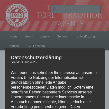
Zum
Inhalt
Such
wechseln
SV Bommersheim 1912
Hauptmenü
Home
Verein
Jugend
Senioren
Unterstützung
Kontakt
SVB Fanshop
Datenschutzerklärung
Beitrags-
←
Zurück
Weiter
→
Stand: 06.02.2025
Navigation
Wir freuen uns sehr über Ihr Interesse an unserem
Verein. Eine Nutzung der Internetseiten ist
Jugend: Trainingszeiten
grundsätzlich ohne jede Angabe
personenbezogener Daten möglich. Sofern eine
betroffene Person besondere Services unseres
2019/2020
Unternehmens über unsere Internetseite in
Anspruch nehmen möchte, könnte jedoch eine
Veröffentlicht am
22. Juli 2019
von
Luis
Verarbeitung personenbezogener Daten