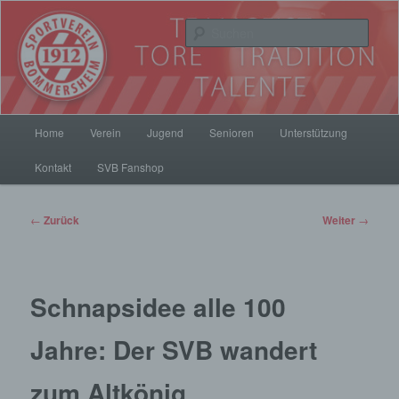
Zum
Inhalt
Such
wechseln
SV Bommersheim 1912
Hauptmenü
Home
Verein
Jugend
Senioren
Unterstützung
Kontakt
SVB Fanshop
Beitrags-
←
Zurück
Weiter
→
Navigation
Schnapsidee alle 100
Jahre: Der SVB wandert
zum Altkönig