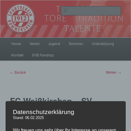
Zum
Inhalt
Such
wechseln
SV Bommersheim 1912
Hauptmenü
Home
Verein
Jugend
Senioren
Unterstützung
Kontakt
SVB Fanshop
Beitrags-
←
Zurück
Weiter
→
Navigation
FC Weißkirchen – SV
Datenschutzerklärung
Bommersheim 2-5
Stand: 06.02.2025
Veröffentlicht am
17. September 2013
von
Luis
Wir freuen uns sehr über Ihr Interesse an unserem