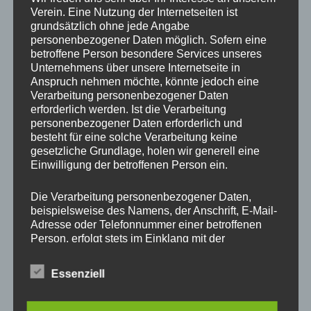
Verein. Eine Nutzung der Internetseiten ist
Zum ersten Auswärtserfolg der Saison (nach 4 Spielen ohne
grundsätzlich ohne jede Angabe
Punktgewinn) kam der SV Bommersheim am 6.Spieltag im Derby
personenbezogener Daten möglich. Sofern eine
in Weißkirchen.
betroffene Person besondere Services unseres
Unternehmens über unsere Internetseite in
Durch clever herausgespielte Konter bzw.Kombinationen stand
Anspruch nehmen möchte, könnte jedoch eine
es zur Halbzeit bereits 3-0 für die Gäste.
Verarbeitung personenbezogener Daten
Im zweiten Spielabschnitt verstärkte Weißkirchen die Offensive
erforderlich werden. Ist die Verarbeitung
und kam durch eine Doppelschlag in der 59.und 62.Min bis auf 3-
personenbezogener Daten erforderlich und
2 heran.
besteht für eine solche Verarbeitung keine
In die Weißkirchener Druckphase fiel das wichtige 4-2 durch
gesetzliche Grundlage, holen wir generell eine
Dennis Groß nach schöner Vorarbeit von Sebastian Kenstler.
Einwilligung der betroffenen Person ein.
Den Schlusspunkt setzte der eingewechselte Stephan Onegin in
Die Verarbeitung personenbezogener Daten,
der 83.Minute.
beispielsweise des Namens, der Anschrift, E-Mail-
Adresse oder Telefonnummer einer betroffenen
Kommentar SVB-Coach Ohl: „Dieser wichtige Sieg sollte uns
Person, erfolgt stets im Einklang mit der
wieder das notwendige Selbstbewusstein zurückbringen.“
Datenschutz-Grundverordnung und in
Übereinstimmung mit den für uns geltenden
Essenziell
landesspezifischen Datenschutzbestimmungen.
Die Torfolge:
Mittels dieser Datenschutzerklärung möchte unser
1-0 6.Min. Dennis Groß nach Flanke von Matthias Rottschäfer
Unternehmen die Öffentlichkeit über Art, Umfang
2-0 24.Min.Sebastian Kenstler nach Flanke von Patrick Gärtner