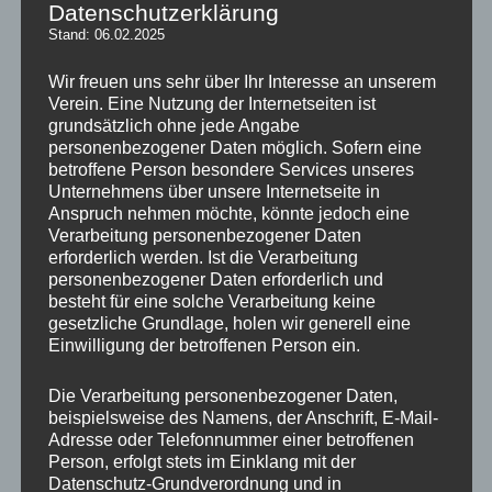
Datenschutzerklärung
Stand: 06.02.2025
Wir freuen uns sehr über Ihr Interesse an unserem
Liebe Vereinsmitglieder!
Verein. Eine Nutzung der Internetseiten ist
grundsätzlich ohne jede Angabe
Im Namen des Vorstandes möchte ich Euch hier einige
personenbezogener Daten möglich. Sofern eine
Informationen zur Umstellung des Lastschriftverfahrens für Eure
betroffene Person besondere Services unseres
Mitgliedsbeiträge zukommen lassen.
Unternehmens über unsere Internetseite in
Anspruch nehmen möchte, könnte jedoch eine
Ab Februar 2014 werden Lastschriften auf Basis des SEPA-
Verarbeitung personenbezogener Daten
Lastschriftverfahrens durchgeführt.
erforderlich werden. Ist die Verarbeitung
personenbezogener Daten erforderlich und
Hier die Zusammenfassung mit der Bitte um Kenntnisnahme:
besteht für eine solche Verarbeitung keine
gesetzliche Grundlage, holen wir generell eine
Die von Euch erteilten Einzugsermächtigungen bestehen
Einwilligung der betroffenen Person ein.
weiter.
Beiträge werden weiterhin regelmäßig jährlich und nicht vor
Die Verarbeitung personenbezogener Daten,
dem
beispielsweise des Namens, der Anschrift, E-Mail-
01.02. des Jahres eingezogen.
Adresse oder Telefonnummer einer betroffenen
Geplanter Lastschrifttermin ist jeweils der 26.Februar des
Person, erfolgt stets im Einklang mit der
betreffenden
Datenschutz-Grundverordnung und in