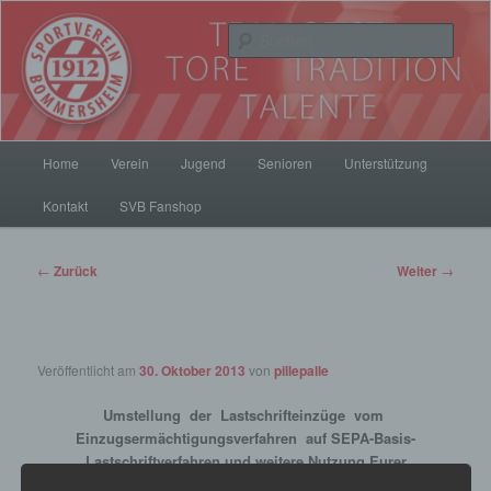
Zum
Inhalt
Such
wechseln
SV Bommersheim 1912
Hauptmenü
Home
Verein
Jugend
Senioren
Unterstützung
Kontakt
SVB Fanshop
Beitrags-
←
Zurück
Weiter
→
Navigation
Veröffentlicht am
30. Oktober 2013
von
pillepalle
Umstellung der Lastschrifteinzüge vom
Einzugsermächtigungsverfahren auf SEPA-Basis-
Lastschriftverfahren und weitere Nutzung Eurer
Einzugsermächtigungen