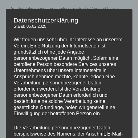
Auf der Jahreshauptversammlung wurde der Vorstand für das
Geschäftsjahr entlastet und bei den Neuwahlen der
Datenschutzerklärung
geschäftsführende Vorstand in seinen Positionen bestätigt.
Stand: 06.02.2025
Lediglich im erweiterten Vorstand gab es geringfügige
Verschiebungen.
Wir freuen uns sehr über Ihr Interesse an unserem
Florian Meuer, bisher kommissarischer Jugendleiter, wurde in das
Verein. Eine Nutzung der Internetseiten ist
Amt gewählt. Martin Meuer fungiert als 2. Jugendleiter. Jörg
grundsätzlich ohne jede Angabe
Stübinger ist nun 1. Vorsitzender im Spielausschuss. Er wird
personenbezogener Daten möglich. Sofern eine
dabei von Stefan Schneider, Henryk Engelhardt und Julian Braun
betroffene Person besondere Services unseres
unterstützt.
Unternehmens über unsere Internetseite in
Anspruch nehmen möchte, könnte jedoch eine
Der 1. Vorsitzende Dr. Marius Gerecht, der 1. Kassierer Hagen
Verarbeitung personenbezogener Daten
Gerlach, der sportliche Leiter Oliver Ohl und die Jugendabteilung
erforderlich werden. Ist die Verarbeitung
mit Florian Meuer zogen Bilanz über ein sportlich und finanziell
personenbezogener Daten erforderlich und
sehr positiv verlaufendes Jahr 2013.
besteht für eine solche Verarbeitung keine
gesetzliche Grundlage, holen wir generell eine
Eine Neufassung der Satzung wurde verabschiedet.
Einwilligung der betroffenen Person ein.
Nähere Informationen in Kürze….
Die Verarbeitung personenbezogener Daten,
beispielsweise des Namens, der Anschrift, E-Mail-