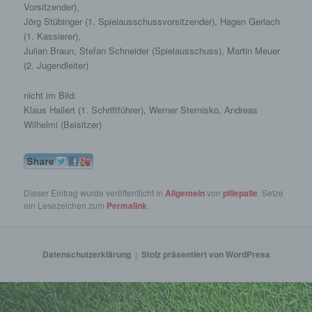
diesem Grund steht es jeder betroffenen Person
Vorsitzender),
frei, personenbezogene Daten auch auf
Jörg Stübinger (1. Spielausschussvorsitzender), Hagen Gerlach
alternativen Wegen, beispielsweise telefonisch, an
(1. Kassierer),
uns zu übermitteln.
Julian Braun, Stefan Schneider (Spielausschuss), Martin Meuer
(2. Jugendleiter)
Begriffsbestimmungen
nicht im Bild:
Die Datenschutzerklärung beruht auf den Begrifflichkeiten, die
Klaus Hallert (1. Schriftführer), Werner Sternisko, Andreas
durch den Europäischen Richtlinien- und Verordnungsgeber
Wilhelmi (Beisitzer)
beim Erlass der Datenschutz-Grundverordnung (DS-GVO)
verwendet wurden. Unsere Datenschutzerklärung soll sowohl
für die Öffentlichkeit als auch für unsere Kunden und
Geschäftspartner einfach lesbar und verständlich sein. Um
dies zu gewährleisten, möchten wir vorab die verwendeten
Begrifflichkeiten erläutern.
Dieser Eintrag wurde veröffentlicht in
Allgemein
von
pillepalle
. Setze
ein Lesezeichen zum
Permalink
.
Wir verwenden in dieser Datenschutzerklärung
unter anderem die folgenden Begriffe:
Datenschutzerklärung
Stolz präsentiert von WordPress
a) personenbezogene Daten
Personenbezogene Daten sind alle Informationen, die