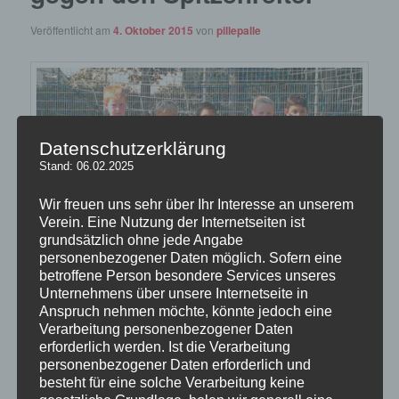
Veröffentlicht am
4. Oktober 2015
von
pillepalle
Datenschutzerklärung
Stand: 06.02.2025
Wir freuen uns sehr über Ihr Interesse an unserem
Verein. Eine Nutzung der Internetseiten ist
grundsätzlich ohne jede Angabe
personenbezogener Daten möglich. Sofern eine
betroffene Person besondere Services unseres
Unternehmens über unsere Internetseite in
Anspruch nehmen möchte, könnte jedoch eine
Verarbeitung personenbezogener Daten
Unsere
F-Jugend
siegte nach starker Leistung gegen die SGK
erforderlich werden. Ist die Verarbeitung
Bad Homburg klar mit 7:0 (Halbzeitstand: 4:0 für den SVB).
personenbezogener Daten erforderlich und
Erfolgreichster Torschütze auf Seiten des SVB war dabei
besteht für eine solche Verarbeitung keine
Aristeidis Synodinos, der vierfach für den SVB traf. Weiterhin