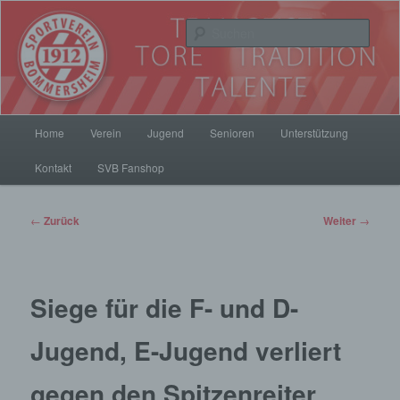
Zum
Inhalt
Such
wechseln
SV Bommersheim 1912
Hauptmenü
Home
Verein
Jugend
Senioren
Unterstützung
Kontakt
SVB Fanshop
Beitrags-
←
Zurück
Weiter
→
Navigation
Siege für die F- und D-
Jugend, E-Jugend verliert
gegen den Spitzenreiter