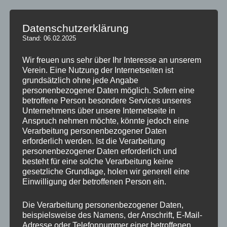
Datenschutzerklärung
Stand: 06.02.2025
Wir freuen uns sehr über Ihr Interesse an unserem
Verein. Eine Nutzung der Internetseiten ist
grundsätzlich ohne jede Angabe
personenbezogener Daten möglich. Sofern eine
betroffene Person besondere Services unseres
Unternehmens über unsere Internetseite in
Anspruch nehmen möchte, könnte jedoch eine
vlnr: Klaus Hallert, Alexander Simon, Markus Pfeil, Jens Keidel
Verarbeitung personenbezogener Daten
erforderlich werden. Ist die Verarbeitung
personenbezogener Daten erforderlich und
besteht für eine solche Verarbeitung keine
gesetzliche Grundlage, holen wir generell eine
Einwilligung der betroffenen Person ein.
Bei der Jahreshauptversammlung des SV Bommersheim
wurden die Vorstandsmitglieder überwiegend in ihren
Ämtern bestätigt.
Vorsitzender bleibt
Alexander Simon
. Ihm
Die Verarbeitung personenbezogener Daten,
steht
Jens Keidel
weiter als Stellvertreter zur Seite. Ihre Posten
beispielsweise des Namens, der Anschrift, E-Mail-
Adresse oder Telefonnummer einer betroffenen
behalten ebenfalls
Klaus Hallert
als erster Schriftfüher,
Jürgen