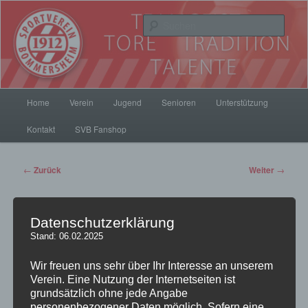
Zum
Inhalt
Such
wechseln
SV Bommersheim 1912
Hauptmenü
Home
Verein
Jugend
Senioren
Unterstützung
Kontakt
SVB Fanshop
Beitrags-
←
Zurück
Weiter
→
Navigation
Datenschutzerklärung
SVB Alte Herren suchen
Stand: 06.02.2025
Nachwuchs.
Wir freuen uns sehr über Ihr Interesse an unserem
Verein. Eine Nutzung der Internetseiten ist
grundsätzlich ohne jede Angabe
Veröffentlicht am
20. Mai 2023
von
pillepalle
personenbezogener Daten möglich. Sofern eine