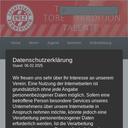
Zum
Inhalt
Such
wechseln
SV Bommersheim 1912
Hauptmenü
Home
Verein
Jugend
Senioren
Unterstützung
Kontakt
SVB Fanshop
Datenschutzerklärung
Stand: 06.02.2025
Beitrags-
←
Zurück
Weiter
→
Navigation
Wir freuen uns sehr über Ihr Interesse an unserem
Verein. Eine Nutzung der Internetseiten ist
grundsätzlich ohne jede Angabe
personenbezogener Daten möglich. Sofern eine
Aus der Presse: Wer pflegt
betroffene Person besondere Services unseres
Unternehmens über unsere Internetseite in
das Grün?
Anspruch nehmen möchte, könnte jedoch eine
Verarbeitung personenbezogener Daten
erforderlich werden. Ist die Verarbeitung
Veröffentlicht am
21. November 2012
von
pillepalle