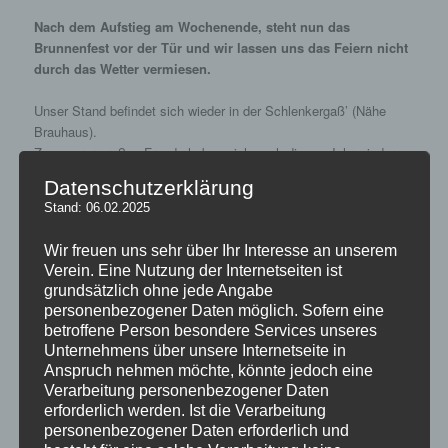
Nach dem Aufstieg am Wochenende, steht nun das
Brunnenfest vor der Tür und wir lassen uns das Feiern nicht
durch das Wetter vermiesen.
Unser Stand befindet sich wieder in der Schlenkergaß’ (Nähe
Brauhaus).
Zu unserer großen Freude haben sich auch dieses Jahr wieder
einige alte Bekannte angesagt, um für unser aller akustisches
Datenschutzerklärung
Wohl zu sorgen. Natürlich wird an unserem Stand am Samstag
Stand: 06.02.2025
auch das
CHAMPIONS LEAGUE FINALE
zu sehen sein. Hierfür
haben wir eine Großleinwand und einen großen Bildschirm
Wir freuen uns sehr über Ihr Interesse an unserem
aufgebaut.
Verein. Eine Nutzung der Internetseiten ist
grundsätzlich ohne jede Angabe
Es ist also alles angerichtet und die Vorfreude groß. Wir
personenbezogener Daten möglich. Sofern eine
freuen uns auf euren Besuch und hoffen auf besseres Wetter
betroffene Person besondere Services unseres
und einen heißen Tanz in der Schlenkergaß’.
Unternehmens über unsere Internetseite in
Anspruch nehmen möchte, könnte jedoch eine
Hier der LINK zur Wettervorhersage. Es sieht gar nicht mal so
Verarbeitung personenbezogener Daten
schlecht aus.
erforderlich werden. Ist die Verarbeitung
Zumindest am Freitag und Samstag soll es kaum regnen…
personenbezogener Daten erforderlich und