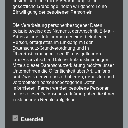
besteht für eine solche Verarbeitung keine
>>> Zum Wetter
gesetzliche Grundlage, holen wir generell eine
Einwilligung der betroffenen Person ein.
Die Verarbeitung personenbezogener Daten,
beispielsweise des Namens, der Anschrift, E-Mail-
Adresse oder Telefonnummer einer betroffenen
Person, erfolgt stets im Einklang mit der
Datenschutz-Grundverordnung und in
Übereinstimmung mit den für uns geltenden
landesspezifischen Datenschutzbestimmungen.
Mittels dieser Datenschutzerklärung möchte unser
Unternehmen die Öffentlichkeit über Art, Umfang
und Zweck der von uns erhobenen, genutzten und
verarbeiteten personenbezogenen Daten
informieren. Ferner werden betroffene Personen
mittels dieser Datenschutzerklärung über die ihnen
zustehenden Rechte aufgeklärt.
Wir haben als für die Verarbeitung Verantwortlicher
zahlreiche technische und organisatorische
Essenziell
Maßnahmen umgesetzt, um einen möglichst