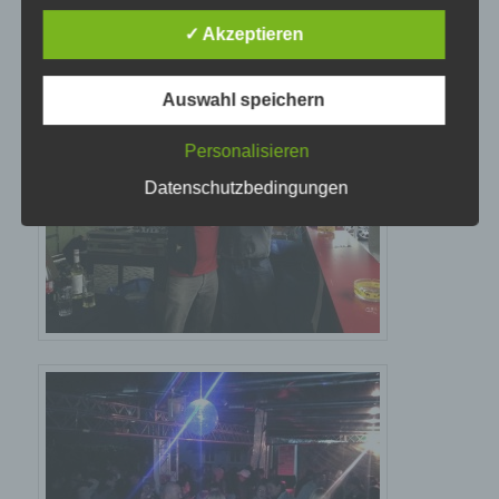
lückenlosen Schutz der über diese Internetseite
verarbeiteten personenbezogenen Daten
✓ Akzeptieren
sicherzustellen. Dennoch können Internetbasierte
Datenübertragungen grundsätzlich
Sicherheitslücken aufweisen, sodass ein absoluter
Auswahl speichern
Schutz nicht gewährleistet werden kann. Aus
diesem Grund steht es jeder betroffenen Person
Personalisieren
frei, personenbezogene Daten auch auf
alternativen Wegen, beispielsweise telefonisch, an
Datenschutzbedingungen
uns zu übermitteln.
Begriffsbestimmungen
Die Datenschutzerklärung beruht auf den Begrifflichkeiten, die
durch den Europäischen Richtlinien- und Verordnungsgeber
beim Erlass der Datenschutz-Grundverordnung (DS-GVO)
verwendet wurden. Unsere Datenschutzerklärung soll sowohl
für die Öffentlichkeit als auch für unsere Kunden und
Geschäftspartner einfach lesbar und verständlich sein. Um
dies zu gewährleisten, möchten wir vorab die verwendeten
Begrifflichkeiten erläutern.
Wir verwenden in dieser Datenschutzerklärung
unter anderem die folgenden Begriffe: