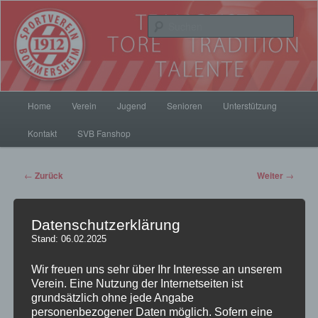
Zum
Inhalt
Such
wechseln
SV Bommersheim 1912
Hauptmenü
Home
Verein
Jugend
Senioren
Unterstützung
Kontakt
SVB Fanshop
Beitrags-
←
Zurück
Weiter
→
Navigation
Datenschutzerklärung
Wir gratulieren Gerhard
Stand: 06.02.2025
Wir freuen uns sehr über Ihr Interesse an unserem
Koch
Verein. Eine Nutzung der Internetseiten ist
grundsätzlich ohne jede Angabe
Veröffentlicht am
8. Mai 2013
von
pillepalle
personenbezogener Daten möglich. Sofern eine