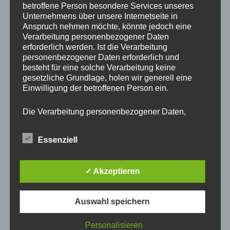
betroffene Person besondere Services unseres
Unserem Vereinsmitglied Gerhard Koch wurde zur
Unternehmens über unsere Internetseite in
Würdigung hervorragender Verdienste um das Land Hessen
Anspruch nehmen möchte, könnte jedoch eine
und seiner Bevölkerung
vom hessischen
Verarbeitung personenbezogener Daten
Ministerpräsidenten der hessische Verdienstorden am Bande
erforderlich werden. Ist die Verarbeitung
verliehen.
personenbezogener Daten erforderlich und
besteht für eine solche Verarbeitung keine
gesetzliche Grundlage, holen wir generell eine
Die Überreichung findet am Mittwoch, den 29. Mai um 11 Uhr im
Einwilligung der betroffenen Person ein.
Taunusinformationszentrum, Hohe-Mark-Straße 192 statt.
Herzlichen Glückwunsch!
Die Verarbeitung personenbezogener Daten,
beispielsweise des Namens, der Anschrift, E-Mail-
Adresse oder Telefonnummer einer betroffenen
Essenziell
Person, erfolgt stets im Einklang mit der
Datenschutz-Grundverordnung und in
Übereinstimmung mit den für uns geltenden
✓ Akzeptieren
landesspezifischen Datenschutzbestimmungen.
Mittels dieser Datenschutzerklärung möchte unser
Unternehmen die Öffentlichkeit über Art, Umfang
Auswahl speichern
und Zweck der von uns erhobenen, genutzten und
verarbeiteten personenbezogenen Daten
informieren. Ferner werden betroffene Personen
Personalisieren