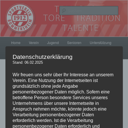
Zum
Inhalt
Such
wechseln
SV Bommersheim 1912
Hauptmenü
Home
Verein
Jugend
Senioren
Unterstützung
Kontakt
SVB Fanshop
Datenschutzerklärung
Stand: 06.02.2025
Beitrags-
←
Zurück
Weiter
→
Wir freuen uns sehr über Ihr Interesse an unserem
Navigation
Verein. Eine Nutzung der Internetseiten ist
grundsätzlich ohne jede Angabe
personenbezogener Daten möglich. Sofern eine
Der neue SVB-Song zum
betroffene Person besondere Services unseres
Unternehmens über unsere Internetseite in
dowloaden
Anspruch nehmen möchte, könnte jedoch eine
Verarbeitung personenbezogener Daten
erforderlich werden. Ist die Verarbeitung
Veröffentlicht am
8. Dezember 2014
von
pillepalle
personenbezogener Daten erforderlich und