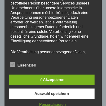
betroffene Person besondere Services unseres
Knapp vor dem Abgrund stehend und im Rücken den
Unternehmens über unsere Internetseite in
„Teufelsschlund“ der Iguazú Wasserfälle in
Anspruch nehmen möchte, könnte jedoch eine
Brasilien/Argentinien. Dieser Sportskamerad hat hierfür nur
Verarbeitung personenbezogener Daten
ein jetlaggeplagtes müdes Lächeln übrig und ist felsenfest
erforderlich werden. Ist die Verarbeitung
überzeugt, dass unsere beiden Seniorenteams die
personenbezogener Daten erforderlich und
tabellarisch heikle Situation ebenfalls problemlos
besteht für eine solche Verarbeitung keine
bewältigen.
gesetzliche Grundlage, holen wir generell eine
Einwilligung der betroffenen Person ein.
Die Verarbeitung personenbezogener Daten,
beispielsweise des Namens, der Anschrift, E-Mail-
Adresse oder Telefonnummer einer betroffenen
Essenziell
Person, erfolgt stets im Einklang mit der
Datenschutz-Grundverordnung und in
Übereinstimmung mit den für uns geltenden
✓ Akzeptieren
landesspezifischen Datenschutzbestimmungen.
Mittels dieser Datenschutzerklärung möchte unser
Unternehmen die Öffentlichkeit über Art, Umfang
Auswahl speichern
und Zweck der von uns erhobenen, genutzten und
verarbeiteten personenbezogenen Daten
informieren. Ferner werden betroffene Personen
Personalisieren