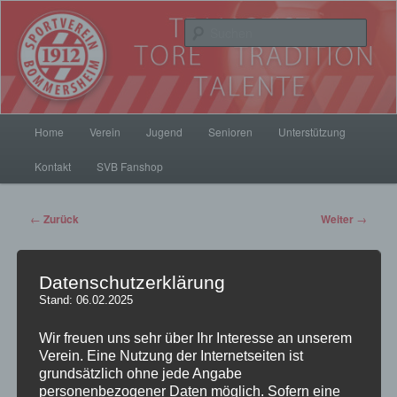
Zum
Inhalt
Such
wechseln
SV Bommersheim 1912
Hauptmenü
Home
Verein
Jugend
Senioren
Unterstützung
Kontakt
SVB Fanshop
Beitrags-
←
Zurück
Weiter
→
Navigation
Datenschutzerklärung
Bommersheimer knapp vor
Stand: 06.02.2025
dem Abgrund…
Wir freuen uns sehr über Ihr Interesse an unserem
Verein. Eine Nutzung der Internetseiten ist
grundsätzlich ohne jede Angabe
Veröffentlicht am
24. April 2015
von
pillepalle
personenbezogener Daten möglich. Sofern eine