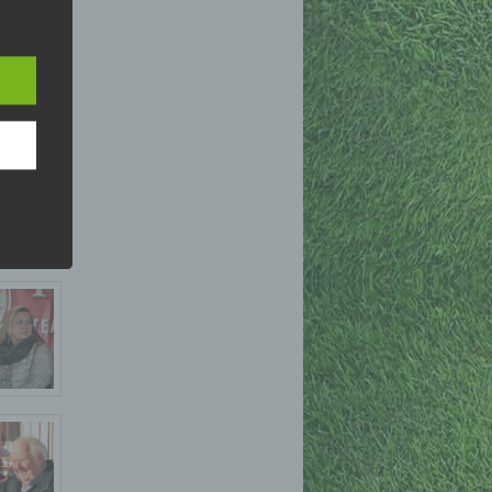
hutz-
rung
n.
 Person
zu
daten,
hen,
r