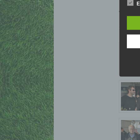
E
Die Da
Vielen Da
Europ
Grund
soll s
>>> Unser
Geschä
gewähr
Wir v
folge