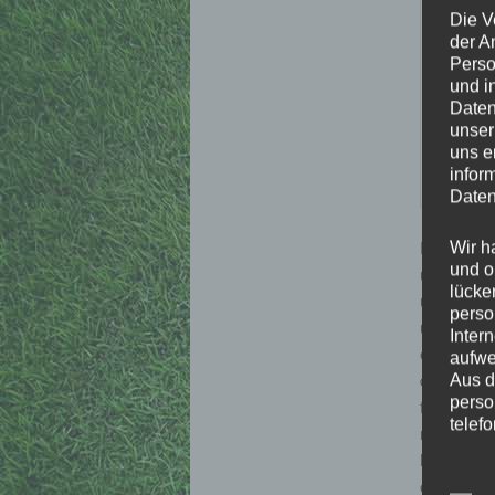
Die V
der A
Perso
und i
Daten
unser
uns e
infor
Daten
Einen wun
Wir h
und o
unserer Er
lücke
und Sonne
perso
unserer M
Inter
erfolgrei
aufwe
diesen Spi
Aus d
perso
für die U
telef
netten Ge
Nachmitta
Begri
oft möglic