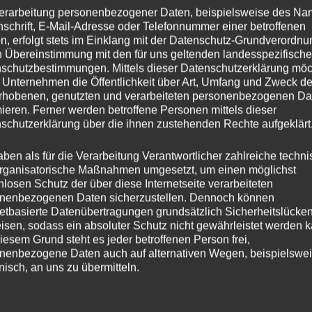
erarbeitung personenbezogener Daten, beispielsweise des Na
nschrift, E-Mail-Adresse oder Telefonnummer einer betroffenen
n, erfolgt stets im Einklang mit der Datenschutz-Grundverordnu
n Übereinstimmung mit den für uns geltenden landesspezifisch
schutzbestimmungen. Mittels dieser Datenschutzerklärung mö
 Unternehmen die Öffentlichkeit über Art, Umfang und Zweck de
rhobenen, genutzten und verarbeiteten personenbezogenen Da
mieren. Ferner werden betroffene Personen mittels dieser
schutzerklärung über die ihnen zustehenden Rechte aufgeklärt
derschönen sonnigen Nachmittag erlebten die zahlreichen Besucher 
aben als für die Verarbeitung Verantwortlicher zahlreiche techn
rganisatorische Maßnahmen umgesetzt, um einen möglichst
sten und Zweiten Mannschaft. Bei bis zu 22 Grad waren noch einmal
nlosen Schutz der über diese Internetseite verarbeiteten
nbrille angesagt. Gekrönt wurde das Ganze von einem souveränen 3
nenbezogenen Daten sicherzustellen. Dennoch können
annschaft gegen die SG Wehrheim/Pfaffenwiesbach – und somit ei
netbasierte Datenübertragungen grundsätzlich Sicherheitslücke
chen Debüt unseres neuen Trainers Achim Bamberg. Der Vorstand hatt
isen, sodass ein absoluter Schutz nicht gewährleistet werden k
eltag unsere Sponsoren und Vertreter der Stadt und Politik eingelade
iesem Grund steht es jeder betroffenen Person frei,
nenbezogene Daten auch auf alternativen Wegen, beispielswe
nterstützung zu bedanken. Bei Kaffee, Kuchen, Sekt und Brötchen ka
onisch, an uns zu übermitteln.
sprächen. Alle bekamen eine Saison-Dauerkarte überreicht, um solc
ge
ffsbestimmungen
hst wiederholen zu können.