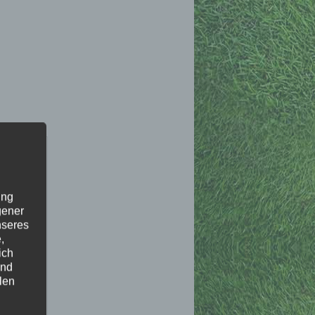
ung
gener
nseres
,
ich
und
len