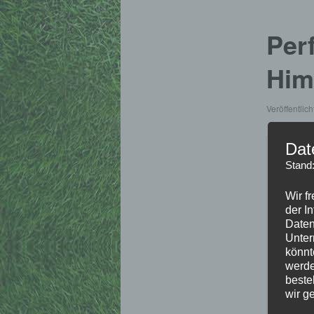
Per
Him
Veröffentlic
Dat
Stand
Wir f
der I
Daten
Unter
könnt
werde
beste
wir g