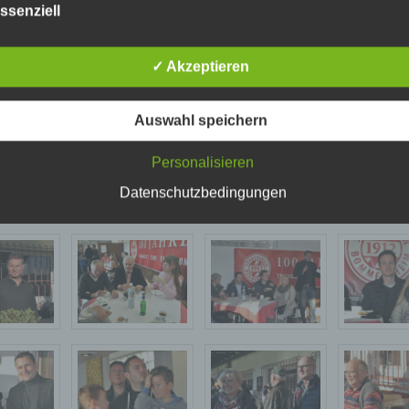
ssenziell
tenschutzerklärung beruht auf den Begrifflichkeiten, die durch den
nk an alle und bis bald mal wieder auf unserem Sportplatz!
äischen Richtlinien- und Verordnungsgeber beim Erlass der Datensc
verordnung (DS-GVO) verwendet wurden. Unsere Datenschutzerklä
✓ Akzeptieren
owohl für die Öffentlichkeit als auch für unsere Kunden und
e Unterstützer
ftspartner einfach lesbar und verständlich sein. Um dies zu
leisten, möchten wir vorab die verwendeten Begrifflichkeiten erläuter
Auswahl speichern
erwenden in dieser Datenschutzerklärung unter anderem die
nden Begriffe:
Personalisieren
Datenschutzbedingungen
a) personenbezogene Daten
Personenbezogene Daten sind alle Informationen, die sich auf eine
identifizierte oder identifizierbare natürliche Person (im Folgenden
„betroffene Person") beziehen. Als identifizierbar wird eine natürliche
angesehen, die direkt oder indirekt, insbesondere mittels Zuordnung 
einer Kennung wie einem Namen, zu einer Kennnummer, zu Standort
zu einer Online-Kennung oder zu einem oder mehreren besonderen
Merkmalen, die Ausdruck der physischen, physiologischen, genetisc
psychischen, wirtschaftlichen, kulturellen oder sozialen Identität diese
natürlichen Person sind, identifiziert werden kann.