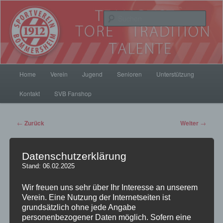
Zum
Inhalt
Such
wechseln
SV Bommersheim 1912
Hauptmenü
Home
Verein
Jugend
Senioren
Unterstützung
Kontakt
SVB Fanshop
Beitrags-
←
Zurück
Weiter
→
Navigation
Datenschutzerklärung
FFV Mädels trainieren und
Stand: 06.02.2025
Wir freuen uns sehr über Ihr Interesse an unserem
spielen in Bommersheim
Verein. Eine Nutzung der Internetseiten ist
grundsätzlich ohne jede Angabe
Veröffentlicht am
9. November 2015
von
pillepalle
personenbezogener Daten möglich. Sofern eine