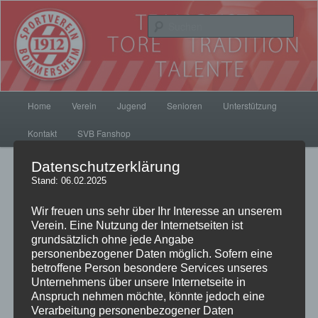
Zum
Inhalt
Such
wechseln
SV Bommersheim 1912
Hauptmenü
Home
Verein
Jugend
Senioren
Unterstützung
Kontakt
SVB Fanshop
Datenschutzerklärung
Beitrags-
←
Zurück
Weiter
→
Stand: 06.02.2025
Navigation
Wir freuen uns sehr über Ihr Interesse an unserem
Verein. Eine Nutzung der Internetseiten ist
Weiter ungeschlagen,
grundsätzlich ohne jede Angabe
personenbezogener Daten möglich. Sofern eine
betroffene Person besondere Services unseres
wieder kein Sieg…
Unternehmens über unsere Internetseite in
Anspruch nehmen möchte, könnte jedoch eine
Veröffentlicht am
19. August 2018
von
pillepalle
Verarbeitung personenbezogener Daten