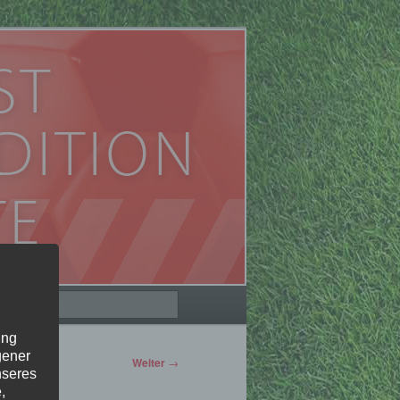
Suchen
ung
gener
Weiter
→
nseres
,