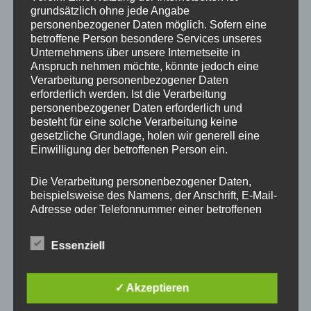
grundsätzlich ohne jede Angabe
Veröffentlicht am
23. September 2016
von
pillepalle
personenbezogener Daten möglich. Sofern eine
betroffene Person besondere Services unseres
Unternehmens über unsere Internetseite in
Anspruch nehmen möchte, könnte jedoch eine
Verarbeitung personenbezogener Daten
erforderlich werden. Ist die Verarbeitung
personenbezogener Daten erforderlich und
besteht für eine solche Verarbeitung keine
gesetzliche Grundlage, holen wir generell eine
Einwilligung der betroffenen Person ein.
Die Verarbeitung personenbezogener Daten,
Auf diesem Gruppen-Bild zu sehen ist nahezu der komplette
beispielsweise des Namens, der Anschrift, E-Mail-
Vorstand des SV Bommersheim, einige Sponsoren, Trainer
Adresse oder Telefonnummer einer betroffenen
Person, erfolgt stets im Einklang mit der
und Betreuer. Zum Teil auch in Doppel- und
Datenschutz-Grundverordnung und in
Dreifachfunktion.
Essenziell
Übereinstimmung mit den für uns geltenden
landesspezifischen Datenschutzbestimmungen.
Gilt es den Verein vor der Insolvenz zu retten, Feiern und die
Mittels dieser Datenschutzerklärung möchte unser
Verpflegung zu organisieren und vorzubereiten,
✓ Akzeptieren
Unternehmen die Öffentlichkeit über Art, Umfang
Jugendabteilungen neu aufzubauen, das Sportgelände zu
und Zweck der von uns erhobenen, genutzten und