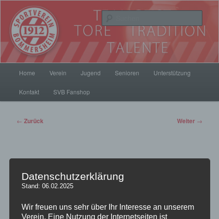
Zum
Inhalt
Such
wechseln
SV Bommersheim 1912
Hauptmenü
Home
Verein
Jugend
Senioren
Unterstützung
Kontakt
SVB Fanshop
Beitrags-
←
Zurück
Weiter
→
Navigation
Alte Herren: Die Mädchen
Datenschutzerklärung
für alles und üblichen
Stand: 06.02.2025
Wir freuen uns sehr über Ihr Interesse an unserem
Verdächtigen…
Verein. Eine Nutzung der Internetseiten ist