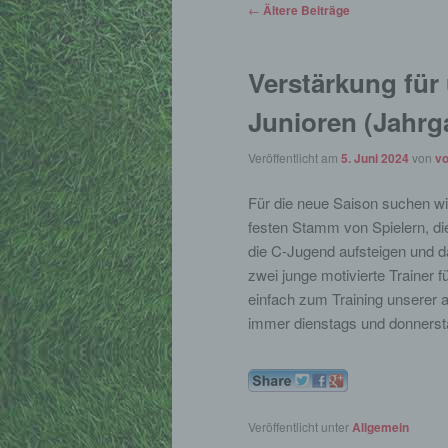
Beitrags-
←
Ältere Beiträge
Navigation
Verstärkung für
Junioren (Jahrg
Veröffentlicht am
5. Juni 2024
von
vo
Für die neue Saison suchen wi
festen Stamm von Spielern, 
die C-Jugend aufsteigen und d
zwei junge motivierte Trainer 
einfach zum Training unserer 
immer dienstags und donnersta
Veröffentlicht unter
Allgemein