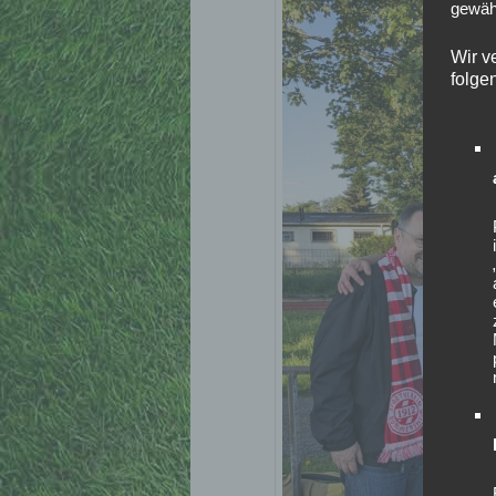
gewähr
Wir v
folge