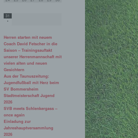
31
•
Herren starten mit neuem
Coach David Fetscher in die
Saison – Trainingsauftakt
unserer Herrenmannschaft mit
vielen alten und neuen
Gesichtern
Aus der Taunuszeitung:
Jugendfußball mit Herz beim
SV Bommersheim
Stadtmeisterschaft Jugend
2026
SVB meets Schlenkergass –
once again
Einladung zur
Jahreshauptversammlung
2026