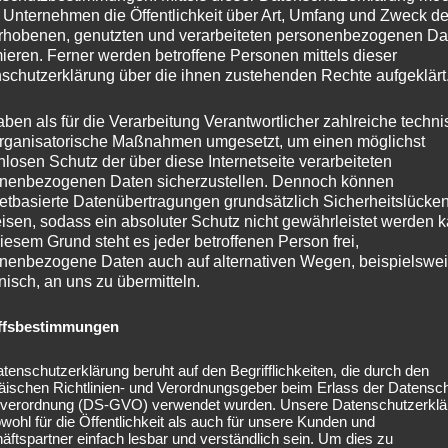
un Jahre unermüdlichen Einsatz für den SVB. Vor unserem
 Unternehmen die Öffentlichkeit über Art, Umfang und Zweck de
rhobenen, genutzten und verarbeiteten personenbezogenen Da
nseren Nachbarn FC Weißkirchen wurden Coach Bamberg
mieren. Ferner werden betroffene Personen mittels dieser
erg, ihres Zeichens Socialmediabeauftragte beim SVB,
schutzerklärung über die ihnen zustehenden Rechte aufgeklärt
erecht, Klaus Hallert und Alex Simon verabschiedet. In
nnte Achim Bamberg 255 Punkte für den SVB ergattern und
aben als für die Verarbeitung Verantwortlicher zahlreiche techn
 schwere letzte Saison in der Diaspora in Weißkirchen
rganisatorische Maßnahmen umgesetzt, um einen möglichst
r Gewinn des Generali Cups und der
nlosen Schutz der über diese Internetseite verarbeiteten
e weitere große Unterstützung aus dem Kreise der Familie
nenbezogenen Daten sicherzustellen. Dennoch können
netbasierte Datenübertragungen grundsätzlich Sicherheitslücke
i der wir uns herzlich für die Betreuung unserer
isen, sodass ein absoluter Schutz nicht gewährleistet werden k
nd die Pflege unserer Socialmediaauftritte bedanken
iesem Grund steht es jeder betroffenen Person frei,
ane, die immer für den SVB da war. Wir wünschen der
nenbezogene Daten auch auf alternativen Wegen, beispielswe
r die Zukunft und freuen uns euch auf unserer neuen
onisch, an uns zu übermitteln.
erzusehen.
ffsbestimmungen
tenschutzerklärung beruht auf den Begrifflichkeiten, die durch den
äischen Richtlinien- und Verordnungsgeber beim Erlass der Datensc
verordnung (DS-GVO) verwendet wurden. Unsere Datenschutzerklä
owohl für die Öffentlichkeit als auch für unsere Kunden und
ftspartner einfach lesbar und verständlich sein. Um dies zu