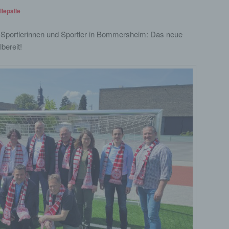
e) Profiling
llepalle
Profiling ist jede Art der automatisierten Verarbeitung personenbezog
ie Sportlerinnen und Sportler in Bommersheim: Das neue
Daten, die darin besteht, dass diese personenbezogenen Daten verw
werden, um bestimmte persönliche Aspekte, die sich auf eine natürli
lbereit!
Person beziehen, zu bewerten, insbesondere, um Aspekte bezüglich
Arbeitsleistung, wirtschaftlicher Lage, Gesundheit, persönlicher Vorli
Interessen, Zuverlässigkeit, Verhalten, Aufenthaltsort oder Ortswechs
dieser natürlichen Person zu analysieren oder vorherzusagen.
f) Pseudonymisierung
Pseudonymisierung ist die Verarbeitung personenbezogener Daten in
Weise, auf welche die personenbezogenen Daten ohne Hinzuziehung
zusätzlicher Informationen nicht mehr einer spezifischen betroffenen
Person zugeordnet werden können, sofern diese zusätzlichen
Informationen gesondert aufbewahrt werden und technischen und
organisatorischen Maßnahmen unterliegen, die gewährleisten, dass d
personenbezogenen Daten nicht einer identifizierten oder identifizierb
natürlichen Person zugewiesen werden.
g) Verantwortlicher oder für die Verarbeitung Verantwortlicher