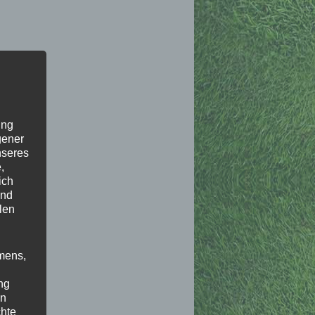
ung
gener
nseres
,
ich
und
len
mens,
ng
en
chte