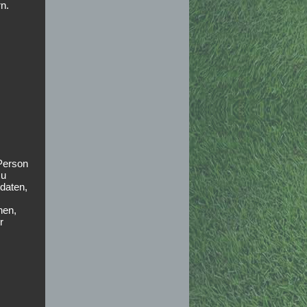
n.
 Person
zu
daten,
hen,
r