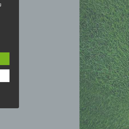
g
hang
der
, das