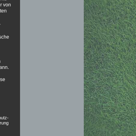
r von
ten
.
ische
n
ann.
ise
hutz-
rung