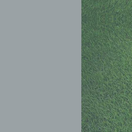
ener
endet
che
eben,
el
 einer
ie
aren