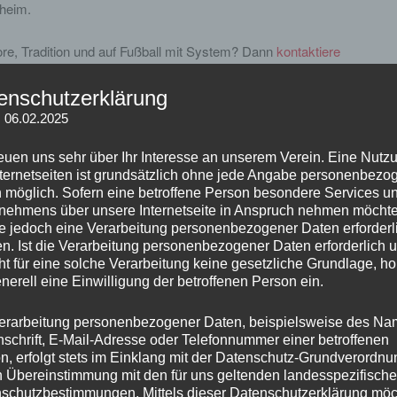
heim.
ore, Tradition und auf Fußball mit System? Dann
kontaktiere
Patrick oder schaue bei uns im Training vorbei. Aktuell
 für unsere Herrenmannschaft für die neue Saison.
enschutzerklärung
: 06.02.2025
reuen uns sehr über Ihr Interesse an unserem Verein. Eine Nutz
nternetseiten ist grundsätzlich ohne jede Angabe personenbezo
 möglich. Sofern eine betroffene Person besondere Services u
nehmens über unsere Internetseite in Anspruch nehmen möchte
e jedoch eine Verarbeitung personenbezogener Daten erforderl
n. Ist die Verarbeitung personenbezogener Daten erforderlich 
det Rekordcoach Achim
ht für eine solche Verarbeitung keine gesetzliche Grundlage, ho
enerell eine Einwilligung der betroffenen Person ein.
eun erfolgreichen
erarbeitung personenbezogener Daten, beispielsweise des Na
nschrift, E-Mail-Adresse oder Telefonnummer einer betroffenen
n, erfolgt stets im Einklang mit der Datenschutz-Grundverordnu
rstand
n Übereinstimmung mit den für uns geltenden landesspezifisch
schutzbestimmungen. Mittels dieser Datenschutzerklärung mö