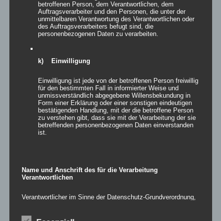
betroffenen Person, dem Verantwortlichen, dem
vom Falkenhof. Im Spiel um Platz drei behielt Eintracht
Auftragsverarbeiter und den Personen, die unter der
Oberursel die Oberhand gegenüber dem FC Weißkirchen. Im
unmittelbaren Verantwortung des Verantwortlichen oder
des Auftragsverarbeiters befugt sind, die
Spiel um Platz fünf waren unsere Jungs dem zwei Klassen höher
personenbezogenen Daten zu verarbeiten.
spielenden FC Oberstedten leider deutlich unterlegen. Als
Ausrichter möchten wir uns herzlich bei allen Mannschaften für
den fairen Wettkampf bedanken sowie ein großes Lob an unsere
k) Einwilligung
fleißigen SVB Helfer aussprechen, die die teilnehmenden
Mannschaften und das Publikum bestens bewirtet haben. Ein
Einwilligung ist jede von der betroffenen Person freiwillig
für den bestimmten Fall in informierter Weise und
weiterer großer Dank geht den KSfO und unseren Sponsor TFP
unmissverständlich abgegebene Willensbekundung in
TÜV für die finanzielle Unterstützung der diesjährigen
Form einer Erklärung oder einer sonstigen eindeutigen
Stadtmeisterschaft in unserem schönen Bommersheim.
bestätigenden Handlung, mit der die betroffene Person
zu verstehen gibt, dass sie mit der Verarbeitung der sie
betreffenden personenbezogenen Daten einverstanden
Bilder mit freundlicher Genehmigung bereitgestellt von
ist.
GERHARD STROHMANN
FREIER SPORTJOURNALIST UND FOTOGRAF
Name und Anschrift des für die Verarbeitung
Verantwortlichen
Verantwortlicher im Sinne der Datenschutz-Grundverordnung,
sonstiger in den Mitgliedstaaten der Europäischen Union
geltenden Datenschutzgesetze und anderer Bestimmungen
mit datenschutzrechtlichem Charakter ist die: