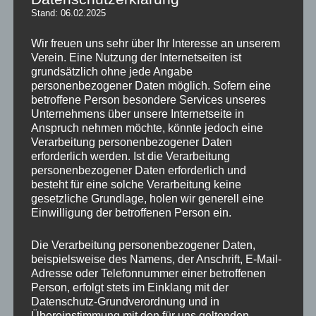
Reserve von Eintracht
Stand: 06.02.2025
Oberursel
Wir freuen uns sehr über Ihr Interesse an unserem
Veröffentlicht am
28. August 2024
von
webmaster
Verein. Eine Nutzung der Internetseiten ist
grundsätzlich ohne jede Angabe
Im Derby gegen die Reserve von Eintracht Oberursel kam unsere
personenbezogener Daten möglich. Sofern eine
junge Mannschaft gut ins Spiel und war die ersten zehn Minuten
betroffene Person besondere Services unseres
das tonangebende Team. Dann fiel etwas überraschend nach
Unternehmens über unsere Internetseite in
einer Flanke über die rechte Seite das 0:1 durch den Oberurseler
Anspruch nehmen möchte, könnte jedoch eine
Kapitän Bernhard Paping per Kopf. Nur sieben Minuten später
Verarbeitung personenbezogener Daten
erhöhte Oliver Pereira erneut nach einer Flanke wiederum per
erforderlich werden. Ist die Verarbeitung
Kopfball auf 2:0. Unsere Jungs brauchten nach diesen beiden
personenbezogener Daten erforderlich und
Nackenschlägen etwas Zeit, um wieder zu ihrem Spiel zu finden.
besteht für eine solche Verarbeitung keine
Leider gelang es im Anschluss nicht, die kreierten Torchancen
gesetzliche Grundlage, holen wir generell eine
auch in Tore umzumünzen. Folgerichtig ging es mit 0:2 in die
Einwilligung der betroffenen Person ein.
Halbzeitpause. Nach dem Wiederanpfiff war der SVB bemüht,
den Anschlusstreffer zu erzielen, was aber leider nicht gelang. So
Die Verarbeitung personenbezogener Daten,
waren es wiederum die Oberurseler Anhänger, die nach einem
beispielsweise des Namens, der Anschrift, E-Mail-
cleveren Anpfiff das 3:0 in Minute 72 bejubeln durften. Nur sechs
Adresse oder Telefonnummer einer betroffenen
Minuten später gab es Handelfmeter für unseren SVB, der
Person, erfolgt stets im Einklang mit der
souverän von Mohamed Abdullahi verwandelt wurde. Kurz keimte
Datenschutz-Grundverordnung und in
Übereinstimmung mit den für uns geltenden