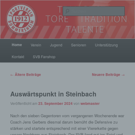
Zum
Zum
Inhalt
sekundären
Such
wechseln
Inhalt
wechseln
SV Bommersheim 1912
Hauptmenü
Home
Verein
Jugend
Senioren
Unterstützung
Kontakt
SVB Fanshop
Beitrags-
←
Ältere Beiträge
Neuere Beiträge
→
Navigation
Auswärtspunkt in Steinbach
Veröffentlicht am
23. September 2024
von
webmaster
Nach den sieben Gegentoren vom vergangenen Wochenende war
Coach Jens Gerbers diesmal darum bemüht die Defensive zu
stärken und startete entsprechend mit einer Viererkette gegen
unsere Nachbarn aus Steinbach. Der SVB fand gut ins Spiel und