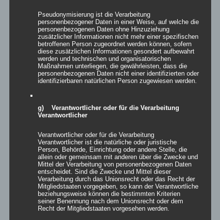
unserer Nachbarn aus Weißkirchen auf dem Programm. Wir
Pseudonymisierung ist die Verarbeitung
hoffen auf eine gelungene Saisoneröffnung bei unserem
personenbezogener Daten in einer Weise, auf welche die
Pflichtspieldebüt auf der neuen Anlage.
personenbezogenen Daten ohne Hinzuziehung
zusätzlicher Informationen nicht mehr einer spezifischen
betroffenen Person zugeordnet werden können, sofern
Du willst unser Seniorenteam verstärken? Dann komm zum
diese zusätzlichen Informationen gesondert aufbewahrt
werden und technischen und organisatorischen
Training und lerne uns kennen, wir trainieren immer dienstags und
Maßnahmen unterliegen, die gewährleisten, dass die
donnerstags von 19:30h bis 21:00h.
personenbezogenen Daten nicht einer identifizierten oder
identifizierbaren natürlichen Person zugewiesen werden.
Spielplan auf fußball.de
g) Verantwortlicher oder für die Verarbeitung
Verantwortlicher
Verantwortlicher oder für die Verarbeitung
Veröffentlicht unter
Allgemein
Verantwortlicher ist die natürliche oder juristische
Person, Behörde, Einrichtung oder andere Stelle, die
allein oder gemeinsam mit anderen über die Zwecke und
Mittel der Verarbeitung von personenbezogenen Daten
entscheidet. Sind die Zwecke und Mittel dieser
Nach epischen Elfmeterkrimi
Verarbeitung durch das Unionsrecht oder das Recht der
Mitgliedstaaten vorgegeben, so kann der Verantwortliche
– FC Oberursel ist Orscheler
beziehungsweise können die bestimmten Kriterien
seiner Benennung nach dem Unionsrecht oder dem
Stadtmeister 2024
Recht der Mitgliedstaaten vorgesehen werden.