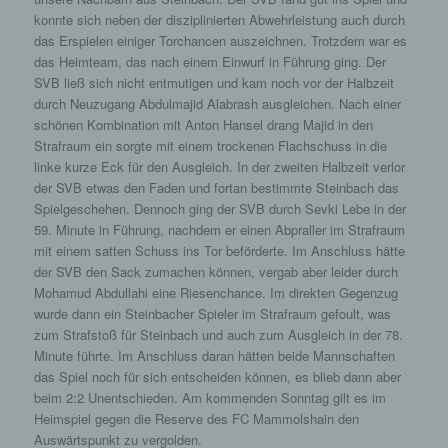
konnte sich neben der disziplinierten Abwehrleistung auch durch
das Erspielen einiger Torchancen auszeichnen. Trotzdem war es
das Heimteam, das nach einem Einwurf in Führung ging. Der
SVB ließ sich nicht entmutigen und kam noch vor der Halbzeit
durch Neuzugang Abdulmajid Alabrash ausgleichen. Nach einer
schönen Kombination mit Anton Hansel drang Majid in den
Strafraum ein sorgte mit einem trockenen Flachschuss in die
linke kurze Eck für den Ausgleich. In der zweiten Halbzeit verlor
der SVB etwas den Faden und fortan bestimmte Steinbach das
Spielgeschehen. Dennoch ging der SVB durch Sevki Lebe in der
59. Minute in Führung, nachdem er einen Abpraller im Strafraum
mit einem satten Schuss ins Tor beförderte. Im Anschluss hätte
der SVB den Sack zumachen können, vergab aber leider durch
Mohamud Abdullahi eine Riesenchance. Im direkten Gegenzug
wurde dann ein Steinbacher Spieler im Strafraum gefoult, was
zum Strafstoß für Steinbach und auch zum Ausgleich in der 78.
Minute führte. Im Anschluss daran hätten beide Mannschaften
das Spiel noch für sich entscheiden können, es blieb dann aber
beim 2:2 Unentschieden. Am kommenden Sonntag gilt es im
Heimspiel gegen die Reserve des FC Mammolshain den
Auswärtspunkt zu vergolden.