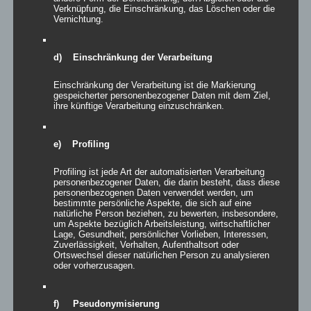
Verknüpfung, die Einschränkung, das Löschen oder die
Derby zu Hause um 15:00 Uhr gegen den Reserve von Eintracht
Vernichtung.
Oberursel. Team und Trainer wollen die Zeit bis dahin nutzen, um
weiter am letzten Pass und am Abschluss zu arbeiten.
d) Einschränkung der Verarbeitung
Einschränkung der Verarbeitung ist die Markierung
gespeicherter personenbezogener Daten mit dem Ziel,
ihre künftige Verarbeitung einzuschränken.
Veröffentlicht unter
Allgemein
e) Profiling
Saisonauftakt unserer
Profiling ist jede Art der automatisierten Verarbeitung
Herrenmannschaft pünktlich
personenbezogener Daten, die darin besteht, dass diese
personenbezogenen Daten verwendet werden, um
bestimmte persönliche Aspekte, die sich auf eine
zur Bommersheimer Kerb am
natürliche Person beziehen, zu bewerten, insbesondere,
um Aspekte bezüglich Arbeitsleistung, wirtschaftlicher
Sonntag
Lage, Gesundheit, persönlicher Vorlieben, Interessen,
Zuverlässigkeit, Verhalten, Aufenthaltsort oder
Veröffentlicht am
9. August 2024
von
vorstand
Ortswechsel dieser natürlichen Person zu analysieren
oder vorherzusagen.
Am Sonntag um 15:00h beginnt für unsere neuformierte
Mannschaft um unseren neuen Coach Jens Gerbers die neue
f) Pseudonymisierung
Saison. Zum Auftakt steht gleich ein Derby gegen die Reserve