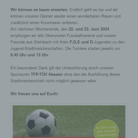
und die Datensicherheit in unserem Unternehmen
Wir können es kaum erwarten.
Endlich geht es los und wir
zu erhöhen, um letztlich ein optimales
können unseren Gästen wieder einen wunderbaren Rasen und
Schutzniveau für die von uns verarbeiteten
zusätzlich einen Kunstrasen anbieten.
personenbezogenen Daten sicherzustellen. Die
anonymen Daten der Server-Logfiles werden
Am nächsten Wochenende, den
22. und 23. Juni 2024
getrennt von allen durch eine betroffene Person
empfangen wir alle Oberurseler Fussballvereine und unsere
angegebenen personenbezogenen Daten
Freunde aus Steinbach mit ihren
F,G,E und D
-Jugenden zu den
gespeichert.
Jugend-Stadtmeisterschaften. Die Turniere starten jeweils um
9.45 Uhr und 13 Uhr
.
Registrierung auf unserer Internetseite
Ein besonderer Dank gilt der Unterstützung durch unseren
Die betroffene Person hat die Möglichkeit, sich auf der
Sponsoren
TFP-TÜV Hessen
ohne den die Ausführung dieser
Internetseite des für die Verarbeitung Verantwortlichen unter
Stadtmeisterschaft nicht möglich gewesen wäre.
Angabe von personenbezogenen Daten zu registrieren.
Welche personenbezogenen Daten dabei an den für die
Verarbeitung Verantwortlichen übermittelt werden, ergibt sich
Wir freuen uns auf Euch!
aus der jeweiligen Eingabemaske, die für die Registrierung
verwendet wird. Die von der betroffenen Person eingegebenen
personenbezogenen Daten werden ausschließlich für die
interne Verwendung bei dem für die Verarbeitung
Verantwortlichen und für eigene Zwecke erhoben und
gespeichert. Der für die Verarbeitung Verantwortliche kann die
Weitergabe an einen oder mehrere Auftragsverarbeiter,
beispielsweise einen Paketdienstleister, veranlassen, der die
personenbezogenen Daten ebenfalls ausschließlich für eine
interne Verwendung, die dem für die Verarbeitung