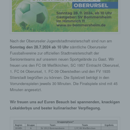
möglich wären.
Mittels eines Cookies können die Informationen
und Angebote auf unserer Internetseite im Sinne
des Benutzers optimiert werden. Cookies
ermöglichen uns, wie bereits erwähnt, die
Nach der Oberurseler Jugendstadtmeisterschaft sind nun am
Benutzer unserer Internetseite wiederzuerkennen.
Sonntag den 28.7.2024 ab 10 Uhr
sämtliche Oberurseler
Zweck dieser Wiedererkennung ist es, den
Fussballvereine zur offiziellen Stadtmeisterschaft der
Nutzern die Verwendung unserer Internetseite zu
Seniorenteams auf unserem neuen Sportgelände zu Gast. Wir
erleichtern. Der Benutzer einer Internetseite, die
Cookies verwendet, muss beispielsweise nicht bei
freuen uns den FC 08 Weißkirchen, SC 1957 Eintracht Oberursel,
jedem Besuch der Internetseite erneut seine
1. FC 04 Oberursel, 1. FC 09 Oberstedten und den FV 1935
Zugangsdaten eingeben, weil dies von der
Stierstadt begrüßen zu können. Die Spielzeit beträgt in den
Internetseite und dem auf dem Computersystem
Vorrundenspielen jeweils 30 Minuten. Die Finalspiele sind mit 45
des Benutzers abgelegten Cookie übernommen
Minuten angesetzt.
wird. Ein weiteres Beispiel ist das Cookie eines
Warenkorbes im Online-Shop. Der Online-Shop
Wir freuen uns auf Euren Besuch bei spannenden, knackigen
merkt sich die Artikel, die ein Kunde in den
Lokalderbys und bester kulinarischer Verpflegung.
virtuellen Warenkorb gelegt hat, über ein Cookie.
Die betroffene Person kann die Setzung von