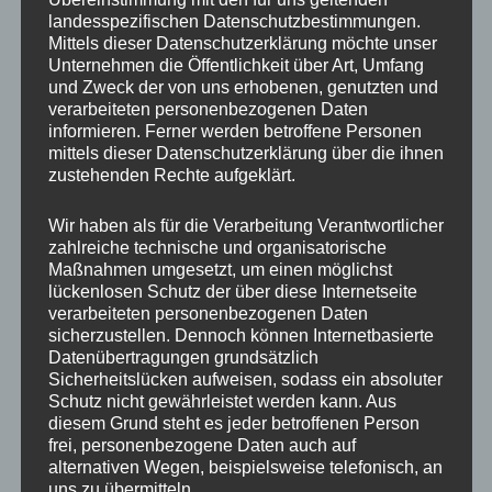
Hoffnung auf, ehe Jonas Kuttler mit seinem Treffer zum 4:1 den
landesspezifischen Datenschutzbestimmungen.
Sack für die Eintracht in der 85 Minute endgültig zumachte.
Mittels dieser Datenschutzerklärung möchte unser
Unsere junge Mannschaft muss weiter an sich arbeiten und
Unternehmen die Öffentlichkeit über Art, Umfang
zusammenwachsen. Gegen die reiferen Oberurseler hingen die
und Zweck der von uns erhobenen, genutzten und
Trauben an diesem Sonntag zu hoch. Am kommenden Sonntag
verarbeiteten personenbezogenen Daten
geht es nun gegen den aktuellen Tabellenführer, die Reserve von
informieren. Ferner werden betroffene Personen
Eintracht Feldberg.
mittels dieser Datenschutzerklärung über die ihnen
zustehenden Rechte aufgeklärt.
Wir haben als für die Verarbeitung Verantwortlicher
Veröffentlicht unter
Allgemein
zahlreiche technische und organisatorische
Maßnahmen umgesetzt, um einen möglichst
lückenlosen Schutz der über diese Internetseite
verarbeiteten personenbezogenen Daten
Unsere Herren starten furios
sicherzustellen. Dennoch können Internetbasierte
Datenübertragungen grundsätzlich
auf unserer neuen Anlage in
Sicherheitslücken aufweisen, sodass ein absoluter
die neue Saison
Schutz nicht gewährleistet werden kann. Aus
diesem Grund steht es jeder betroffenen Person
Veröffentlicht am
12. August 2024
von
webmaster
frei, personenbezogene Daten auch auf
alternativen Wegen, beispielsweise telefonisch, an
uns zu übermitteln.