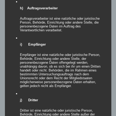
Veröffentlicht am
30. Juli 2024
von
webmaster
h) Auftragsverarbeiter
Auftragsverarbeiter ist eine natürliche oder juristische
Person, Behörde, Einrichtung oder andere Stelle, die
personenbezogene Daten im Auftrag des
Verantwortlichen verarbeitet.
i) Empfänger
Empfänger ist eine natürliche oder juristische Person,
Behörde, Einrichtung oder andere Stelle, der
personenbezogene Daten offengelegt werden,
unabhängig davon, ob es sich bei ihr um einen Dritten
handelt oder nicht. Behörden, die im Rahmen eines
bestimmten Untersuchungsauftrags nach dem
Fußball-Saison 2024/25
Unionsrecht oder dem Recht der Mitgliedstaaten
möglicherweise personenbezogene Daten erhalten,
gelten jedoch nicht als Empfänger.
Ganze 34 Elfmeter wurden benötigt, um letztendlich den
Stadtmeister der Herrenmannschaften im Finale zwischen dem
FV Stierstadt und dem FC 04 Oberursel zu ermitteln. Die
j) Dritter
Zuschauer genossen das epische Elfmeterschauspiel in der
neuen SVB Arena über 20 Minuten bei bestem Wetter, kühlen
Dritter ist eine natürliche oder juristische Person,
Getränken, unseren Bommes Rot-Weiss und leckeren Würsten
Behörde, Einrichtung oder andere Stelle außer der