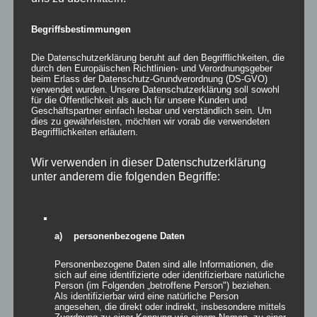
Begriffsbestimmungen
Die Datenschutzerklärung beruht auf den Begrifflichkeiten, die
durch den Europäischen Richtlinien- und Verordnungsgeber
beim Erlass der Datenschutz-Grundverordnung (DS-GVO)
verwendet wurden. Unsere Datenschutzerklärung soll sowohl
für die Öffentlichkeit als auch für unsere Kunden und
Geschäftspartner einfach lesbar und verständlich sein. Um
dies zu gewährleisten, möchten wir vorab die verwendeten
Begrifflichkeiten erläutern.
Wir verwenden in dieser Datenschutzerklärung
unter anderem die folgenden Begriffe:
Mit 5:0 behielt unsere neu formierte Mannschaft um unsere
beiden neuen Trainer Jens Gerbers und Patrick Dumont zum
a) personenbezogene Daten
Saisonauftakt die Oberhand gegen die Reservemannschaft
unserer Nachbarn aus Weißkirchen. Bei brütender Hitze „Im
Personenbezogene Daten sind alle Informationen, die
Himmrich“ starteten beide Teams zerfahren und insbesondere vor
sich auf eine identifizierte oder identifizierbare natürliche
Person (im Folgenden „betroffene Person") beziehen.
dem Tor fehlte oft die letzte Konsequenz. Trotz klarer
Als identifizierbar wird eine natürliche Person
Feldüberlegenheit tat sich der SVB schwer klare Torchancen zu
angesehen, die direkt oder indirekt, insbesondere mittels