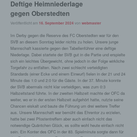
Deftige Heimniederlage
gegen Oberstedten
Veröffentlicht am
16. September 2024
von
webmaster
Im Derby gegen die Reserve des FC Oberstedten war für den
SVB an diesem Sonntag leider nichts zu holen. Unsere junge
Mannschaft kassierte gegen den Tabellenführer eine deftige
Niederlage. Dabei startete der SVB gut in die Partie und erspielte
sich ein leichtes Übergewicht, ohne jedoch in der Folge wirkliche
Torgefahr zu entfalten. Nach zwei schlecht verteidigten
Standards (einer Ecke und einem Einwurf) fielen in der 21 und 24
Minute das 1:0 und 2:0 für die Gäste. In der 37. Minute konnte
der SVB abermals nicht klar verteidigen, was zum 0:3
Halbzeitstand führte. In der zweiten Halbzeit machte der OFC da
weiter, wo er in der ersten Halbzeit aufgehört hatte, nutzte seine
Chancen eiskalt und baute die Führung um drei weitere Treffer
aus. Unsere Mannschaft war bemüht das Ehrentor zu erzielen,
hatte bei zwei Pfostentreffern aber auch einfach nicht das
notwendige Quäntchen Glück, es sollte wohl heute einfach nicht
sein. Ein Konter des OFC in der 83. Spielminute sorgte dann für