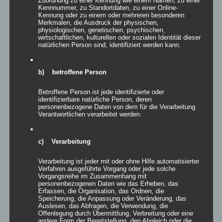
kreieren und wäre nach einem Konter fast sogar in Rückstand
Zuordnung zu einer Kennung wie einem Namen, zu einer
Kennnummer, zu Standortdaten, zu einer Online-
geraten, doch Kapitän Michael Kösterke zeigte eine starke
Kennung oder zu einem oder mehreren besonderen
Parade und konnte so die Null halten, die auch am Ende noch
Merkmalen, die Ausdruck der physischen,
physiologischen, genetischen, psychischen,
stehen sollte. So war es dann Mohamud Abdullahi mit einem
wirtschaftlichen, kulturellen oder sozialen Identität dieser
Flachschuss von halblinks im Sechzehner ins kurze Eck der den
natürlichen Person sind, identifiziert werden kann.
Bann brach und die 1:0 Führung erzielte, die auch bis zur
Halbzeit bestand halten sollte. Nach der Halbzeit erhöhte Safak
b) betroffene Person
Erdem nach seiner Einwechslung in der 49 Minute sehenswert
auf 2:0. Sein Schuss von der rechten Sechzehnerkante schlug
Betroffene Person ist jede identifizierte oder
unhaltbar am Innenpfosten im langen Eck ein. Danach war das
identifizierbare natürliche Person, deren
Spiel von einigen Ungenauigkeiten und Fehlpässen – sicher auch
personenbezogene Daten von dem für die Verarbeitung
hitzebedingt – geprägt. In der Folge konne sich der Weißkirchner
Verantwortlichen verarbeitet werden.
Keeper Alexander Strolz ein ums andere Mal auszeichnen und
zahlreiche Chancen des SVB vereiteln. In den letzten fünf
c) Verarbeitung
Minuten drehte der SVB dann aber nochmal auf und traf erneut
durch Mohamud Abdullahi sowie einem Doppelpack von Maxime
Verarbeitung ist jeder mit oder ohne Hilfe automatisierter
Bock zum verdienten 5:0 Endstand, der dem SVB die
Verfahren ausgeführte Vorgang oder jede solche
Vorgangsreihe im Zusammenhang mit
schlussendlich Tabellenführung bescherte.
personenbezogenen Daten wie das Erheben, das
Erfassen, die Organisation, das Ordnen, die
Die Trainer Jens Gerbers und Patrick Dumont zeigten sich
Speicherung, die Anpassung oder Veränderung, das
Auslesen, das Abfragen, die Verwendung, die
glücklich über den gelungenen Auftakt. Am kommenden
Offenlegung durch Übermittlung, Verbreitung oder eine
Wochenende ist der SVB spielfrei, danach geht es im nächsten
andere Form der Bereitstellung, den Abgleich oder die